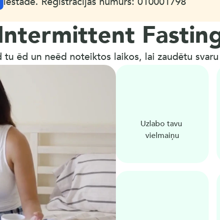
iestāde. Reģistrācijas numurs: 010001798
Intermittent Fastin
d tu ēd un neēd noteiktos laikos, lai zaudētu svaru u
Uzlabo tavu 
vielmaiņu