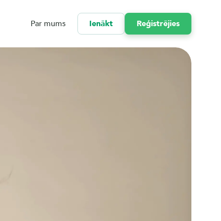
Par mums
Ienākt
Reģistrējies