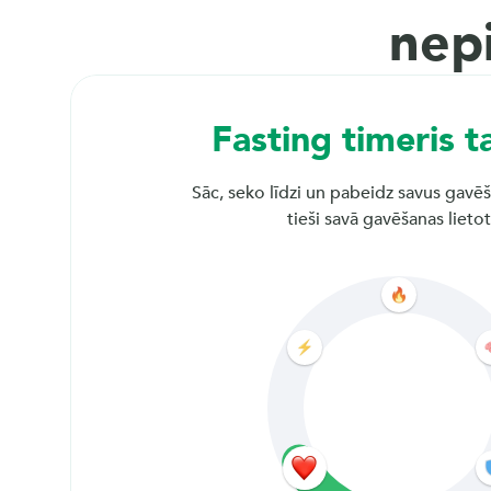
e
nep
i
Fasting timeris t
d
Sāc, seko līdzi un pabeidz savus gavē
tieši savā gavēšanas lieto
s
, 
k