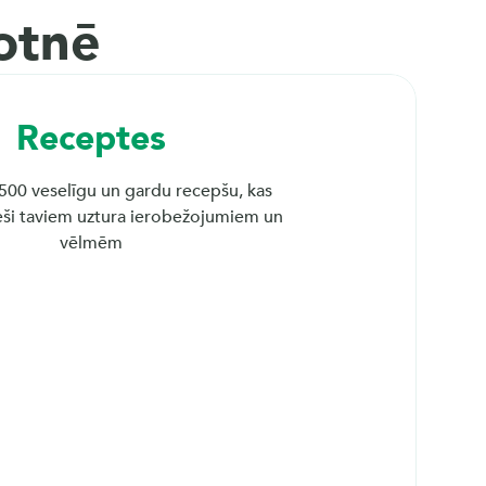
otnē
Receptes
500 veselīgu un gardu recepšu, kas 
eši taviem uztura ierobežojumiem un 
vēlmēm