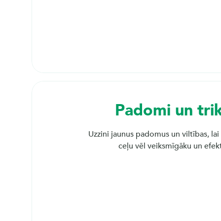
m
Čau! Paldies, ka sazinājies ar mums!
Tu droši vari dzert kafiju ar pienu – 
nekādā veidā neietekmēs Tavu uztu
plānu!
e
s
Padomi un trik
t 
Uzzini jaunus padomus un viltības, lai
ceļu vēl veiksmīgāku un efek
s
v