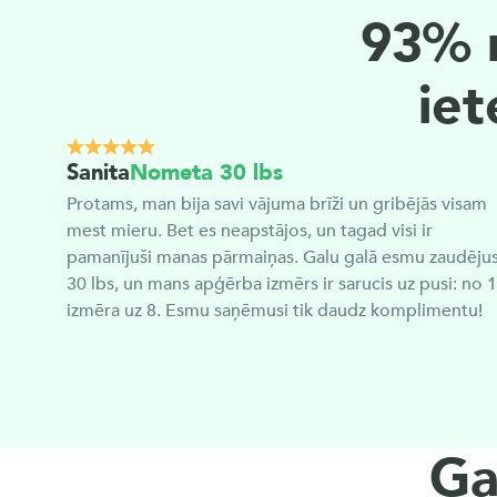
ā
93% n
iet
k
Sanita
Nometa 30 lbs
a
Protams, man bija savi vājuma brīži un gribējās visam 
3:41:57
Laiks līdz gavēņa laikam
mest mieru. Bet es neapstājos, un tagad visi ir 
Ēšana
Sākt
i
pamanījuši manas pārmaiņas. Galu galā esmu zaudējusi
30 lbs, un mans apģērba izmērs ir sarucis uz pusi: no 16
Fasting
izmēra uz 8. Esmu saņēmusi tik daudz komplimentu!
s 
v
Ga