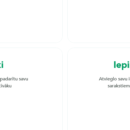
 Jā, 
tas 
ra 
i
Iep
 padarītu savu 
Atvieglo savu i
tīvāku
sarakstiem