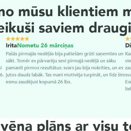
o mūsu klientiem mū
eikuši saviem drau
Irita
Nometu 26 mārciņas
D
Pašās pirmajās nedēļās bija patiešām grūti saņemties un 
Ka
sākt. Tomēr es pārvarēju sevi pirmajā nedēļā un sāku 
vie
 
pamanīt pirmos rezultātus: svars jau bija nokrities, un es 
za
. 
jutos daudz labāk. Tas mani motivēja turpināt, un līdz šim 
sv
esmu zaudējusi kopumā 26 lbs.
Es
lie
vēņa plāns ar visu t