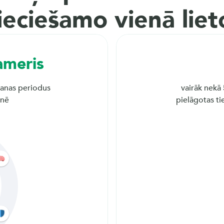
ieciešamo vienā liet
ameris
šanas periodus 
vairāk nekā 
tnē
pielāgotas ti