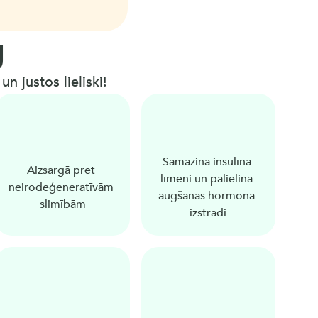
g
n justos lieliski!
Samazina insulīna 
Aizsargā pret 
līmeni un palielina 
neirodeģeneratīvām 
augšanas hormona 
slimībām
izstrādi