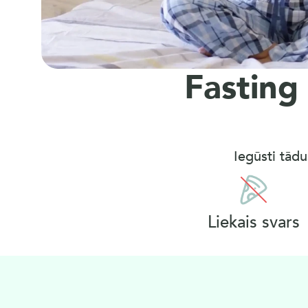
e
s
Fasting 
e
Iegūsti tādu
l
ī
Liekais svars
g