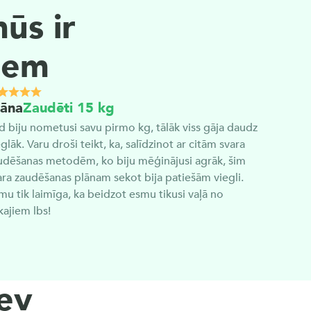
s ir 
giem
iāna
Zaudēti 15 kg
d biju nometusi savu pirmo kg, tālāk viss gāja daudz 
glāk. Varu droši teikt, ka, salīdzinot ar citām svara 
udēšanas metodēm, ko biju mēģinājusi agrāk, šim 
ara zaudēšanas plānam sekot bija patiešām viegli. 
mu tik laimīga, ka beidzot esmu tikusi vaļā no 
kajiem lbs!
ev 