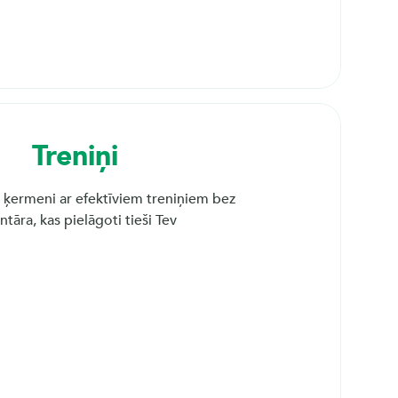
Treniņi
 ķermeni ar efektīviem treniņiem bez 
ntāra, kas pielāgoti tieši Tev
1. vingrinājums
Pietupieni
2. vingrinājums