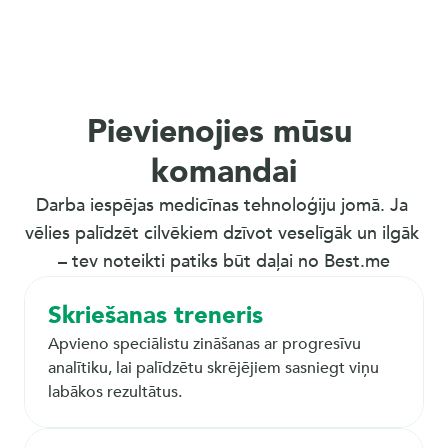
Pievienojies mūsu 
komandai
Darba iespējas medicīnas tehnoloģiju jomā. Ja 
vēlies palīdzēt cilvēkiem dzīvot veselīgāk un ilgāk 
– tev noteikti patiks būt daļai no Best.me
Skriešanas treneris
Apvieno speciālistu zināšanas ar progresīvu 
analītiku, lai palīdzētu skrējējiem sasniegt viņu 
labākos rezultātus.