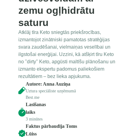
zemu ogļhidrātu 
saturu
Atklāj tīra Keto sniegtās priekšrocības, 
izmantojot zinātniski pamatotas stratēģijas 
svara zaudēšanai, vielmaiņas veselībai un 
ilgstošai enerģijai. Uzzini, kā atšķirt tīru Keto 
no "dirty" Keto, apgūsti maltīšu plānošanu un 
izmanto ekspertu padomus paliekošiem 
rezultātiem – bez lieka apjukuma.
Autore: Anna Auziņa
Uztura speciāliste uzņēmumā 
Best.me
Lasīšanas 
laiks
3 minūtes
Faktus pārbaudīja Toms 
Lūiss