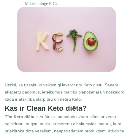
Mikrobioloģe FICU
Uzzini, kā uzsākt un veiksmīgi ievērot tīru Keto diētu. Saņem 
ekspertu padomus, ieteikumus maltīšu plānošanai un noskaidro, 
kāda ir atšķirība starp tīru un netīru Keto.
Kas ir Clean Keto diēta?
Tīra Keto diēta
 ir zinātniski pamatots uztura plāns ar zemu 
ogļhidrātu, augstu tauku un mērenu olbaltumvielu saturu, kurā 
priekšroka dota veseliem, neapstrādātiem produktiem. Atšķirībā 