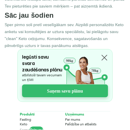
Tev pieturēties pie saviem mērķiem – pat aizņemtā ikdienā.
Sāc jau šodien
Sper pirmo soli pretī veselīgākam sev. Aizpildi personalizēto Keto 
anketu vai konsultējies ar uztura speciālistu, lai pielāgotu savu 
"clean" Keto ceļojumu. Konsekvence, sagatavošanās un 
pilnvērtīgs uzturs ir tavas panākumu atslēgas.
Iegūsti savu 
90kg
svara 
zaudēšanas plānu
78kg
atbilstoši tavam vecumam 
un ĶMI
Saņem savu plānu
Produkti
Uzņēmums
Fasting
Par mums
Keto
Palīdzība un atbalsts