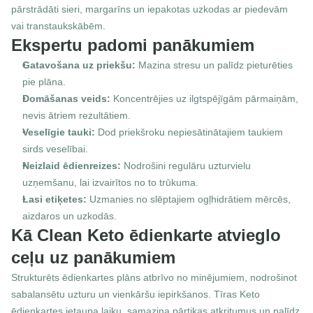
pārstrādāti sieri, margarīns un iepakotas uzkodas ar piedevām 
vai transtaukskābēm.
Ekspertu padomi panākumiem
Gatavošana uz priekšu:
 Mazina stresu un palīdz pieturēties 
pie plāna.
Domāšanas veids:
 Koncentrējies uz ilgtspējīgām pārmaiņām, 
nevis ātriem rezultātiem.
Veselīgie tauki:
 Dod priekšroku nepiesātinātajiem taukiem 
sirds veselībai.
Neizlaid ēdienreizes:
 Nodrošini regulāru uzturvielu 
uzņemšanu, lai izvairītos no to trūkuma.
Lasi etiķetes:
 Uzmanies no slēptajiem ogļhidrātiem mērcēs, 
aizdaros un uzkodās.
Kā Clean Keto ēdienkarte atvieglo 
ceļu uz panākumiem
Strukturēts ēdienkartes plāns atbrīvo no minējumiem, nodrošinot 
sabalansētu uzturu un vienkāršu iepirkšanos. Tīras Keto 
ēdienkartes ietaupa laiku, samazina pārtikas atkritumus un palīdz 