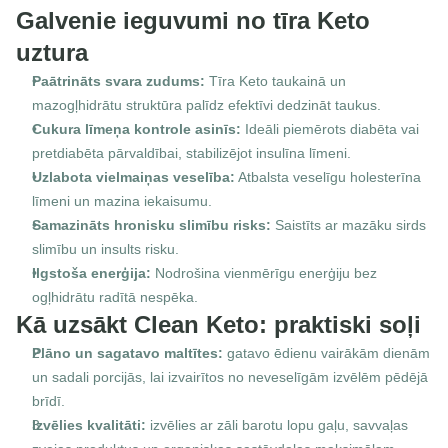
Galvenie ieguvumi no tīra Keto 
uztura
Paātrināts svara zudums:
 Tīra Keto taukainā un 
mazogļhidrātu struktūra palīdz efektīvi dedzināt taukus.
Cukura līmeņa kontrole asinīs:
 Ideāli piemērots diabēta vai 
pretdiabēta pārvaldībai, stabilizējot insulīna līmeni.
Uzlabota vielmaiņas veselība:
 Atbalsta veselīgu holesterīna 
līmeni un mazina iekaisumu.
Samazināts hronisku slimību risks:
 Saistīts ar mazāku sirds 
slimību un insults risku.
Ilgstoša enerģija:
 Nodrošina vienmērīgu enerģiju bez 
ogļhidrātu radītā nespēka.
Kā uzsākt Clean Keto: praktiski soļi
Plāno un sagatavo maltītes:
 gatavo ēdienu vairākām dienām 
un sadali porcijās, lai izvairītos no neveselīgām izvēlēm pēdējā 
brīdī.
Izvēlies kvalitāti:
 izvēlies ar zāli barotu lopu gaļu, savvaļas 