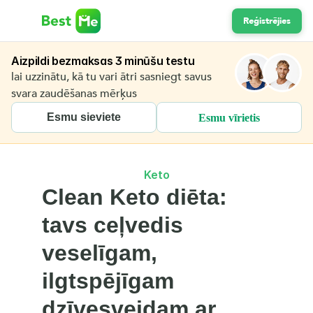
Reģistrējies
Aizpildi bezmaksas 3 minūšu testu
lai uzzinātu, kā tu vari ātri sasniegt savus 
svara zaudēšanas mērķus
Esmu sieviete
Esmu vīrietis
Keto
Clean Keto diēta: 
tavs ceļvedis 
veselīgam, 
ilgtspējīgam 
dzīvesveidam ar 