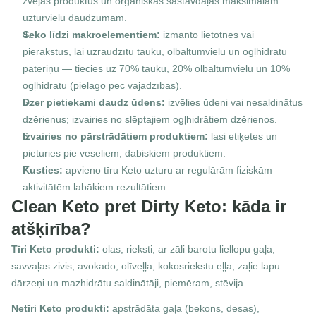
zvejas produktus un organiskas sastāvdaļas maksimālam 
uzturvielu daudzumam.
Seko līdzi makroelementiem:
 izmanto lietotnes vai 
pierakstus, lai uzraudzītu tauku, olbaltumvielu un ogļhidrātu 
patēriņu — tiecies uz 70% tauku, 20% olbaltumvielu un 10% 
ogļhidrātu (pielāgo pēc vajadzības).
Dzer pietiekami daudz ūdens:
 izvēlies ūdeni vai nesaldinātus 
dzērienus; izvairies no slēptajiem ogļhidrātiem dzērienos.
Izvairies no pārstrādātiem produktiem:
 lasi etiķetes un 
pieturies pie veseliem, dabiskiem produktiem.
Kusties:
 apvieno tīru Keto uzturu ar regulārām fiziskām 
aktivitātēm labākiem rezultātiem.
Clean Keto pret Dirty Keto: kāda ir 
atšķirība?
Tīri Keto produkti:
 olas, rieksti, ar zāli barotu liellopu gaļa, 
savvaļas zivis, avokado, olīveļļa, kokosriekstu eļļa, zaļie lapu 
dārzeņi un mazhidrātu saldinātāji, piemēram, stēvija.
Netīri Keto produkti:
 apstrādāta gaļa (bekons, desas), 