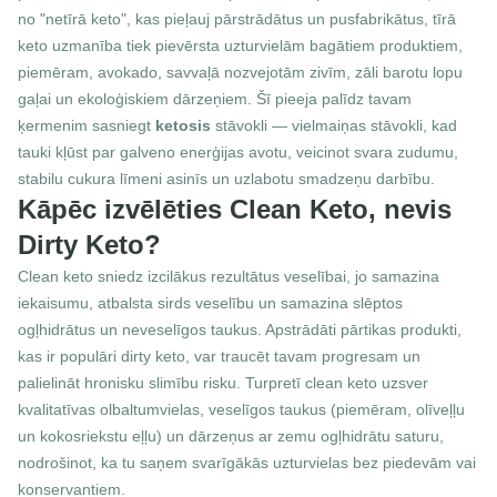
no "netīrā keto", kas pieļauj pārstrādātus un pusfabrikātus, tīrā 
keto uzmanība tiek pievērsta uzturvielām bagātiem produktiem, 
piemēram, avokado, savvaļā nozvejotām zivīm, zāli barotu lopu 
gaļai un ekoloģiskiem dārzeņiem. Šī pieeja palīdz tavam 
ķermenim sasniegt 
ketosis
 stāvokli — vielmaiņas stāvokli, kad 
tauki kļūst par galveno enerģijas avotu, veicinot svara zudumu, 
stabilu cukura līmeni asinīs un uzlabotu smadzeņu darbību.
Kāpēc izvēlēties Clean Keto, nevis 
Dirty Keto?
Clean keto sniedz izcilākus rezultātus veselībai, jo samazina 
iekaisumu, atbalsta sirds veselību un samazina slēptos 
ogļhidrātus un neveselīgos taukus. Apstrādāti pārtikas produkti, 
kas ir populāri dirty keto, var traucēt tavam progresam un 
palielināt hronisku slimību risku. Turpretī clean keto uzsver 
kvalitatīvas olbaltumvielas, veselīgos taukus (piemēram, olīveļļu 
un kokosriekstu eļļu) un dārzeņus ar zemu ogļhidrātu saturu, 
nodrošinot, ka tu saņem svarīgākās uzturvielas bez piedevām vai 
konservantiem.