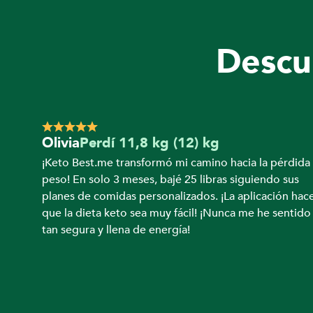
o
Descub
n 
K
Olivia
Perdí 11,8 kg (12) kg
e
¡Keto Best.me transformó mi camino hacia la pérdida 
peso! En solo 3 meses, bajé 25 libras siguiendo sus 
planes de comidas personalizados. ¡La aplicación hace
t
que la dieta keto sea muy fácil! ¡Nunca me he sentido 
tan segura y llena de energía!
o 