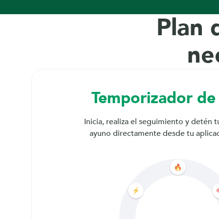
d
Plan 
e 
ne
u
Temporizador de
n
Inicia, realiza el seguimiento y detén 
a 
ayuno directamente desde tu aplica
v
e