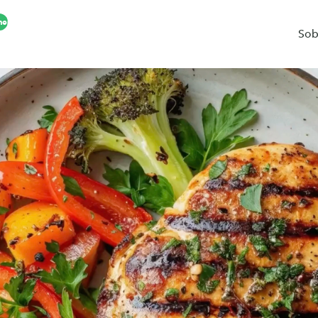
mente
Sob