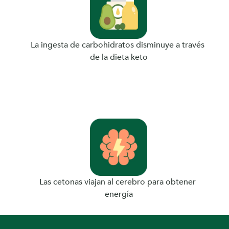
a 
v
La ingesta de carbohidratos disminuye a través 
de la dieta keto
i
d
a 
Las cetonas viajan al cerebro para obtener 
c
energía