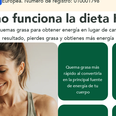
Europea. Número de registro: 010001798
 funciona la dieta
quemas grasa para obtener energía en lugar de car
resultado, pierdes grasa y obtienes más energía
Quema grasa más 
rápido al convertirla 
en la principal fuente 
de energía de tu 
cuerpo