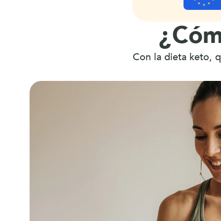
o
s 
¿Cómo
Con la dieta keto, 
q
u
e 
c
a