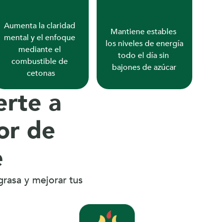
Aumenta la claridad 
Mantiene estables 
mental y el enfoque 
los niveles de energía 
mediante el 
todo el día sin 
combustible de 
bajones de azúcar
cetonas
rte a 
r de 
e
rasa y mejorar tus 