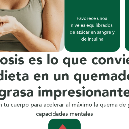
Favorece unos 
niveles equilibrados 
de azúcar en sangre y 
de insulina
osis es lo que convie
dieta en un quemado
grasa impresionant
n tu cuerpo para acelerar al máximo la quema de g
capacidades mentales