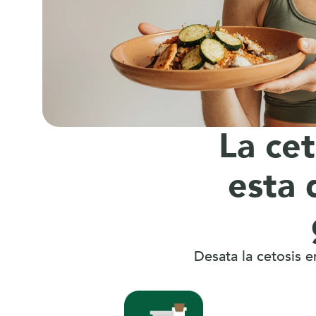
m
b
i
La cet
esta 
a
n 
Desata la cetosis e
l