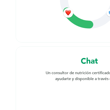
z 
p
o
Chat
r 
Un consultor de nutrición certificad
ayudarte y disponible a través 
t
o